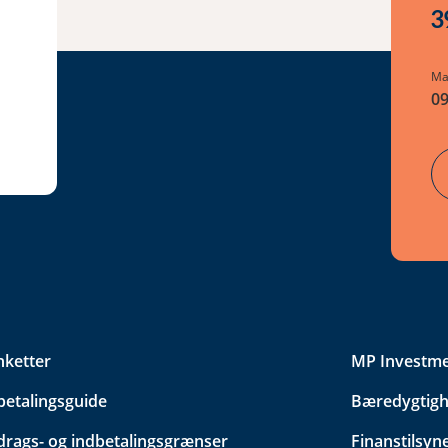
3
Ma
09
nketter
MP Investm
betalingsguide
Bæredygtigh
drags- og indbetalingsgrænser
Finanstilsyn