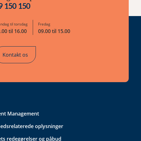
9 150 150
ndag til torsdag
Fredag
.00 til 16.00
09.00 til 15.00
Kontakt os
ent Management
edsrelaterede oplysninger
ets redegørelser og påbud