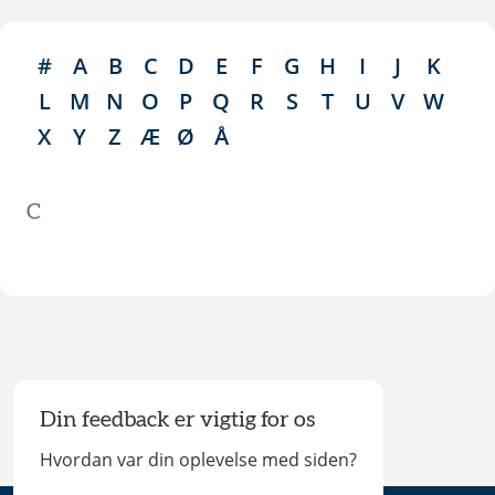
#
A
B
C
D
E
F
G
H
I
J
K
L
M
N
O
P
Q
R
S
T
U
V
W
X
Y
Z
Æ
Ø
Å
C
Din feedback er vigtig for os
Hvordan var din oplevelse med siden?