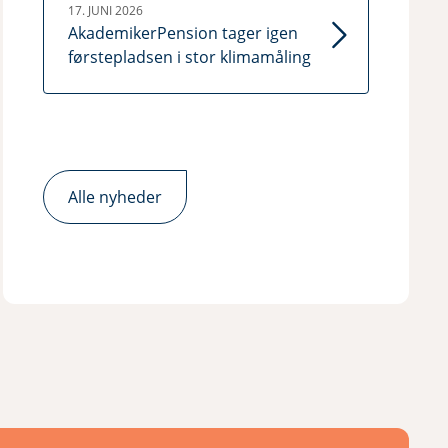
17. JUNI 2026
AkademikerPension tager igen
førstepladsen i stor klimamåling
Alle nyheder