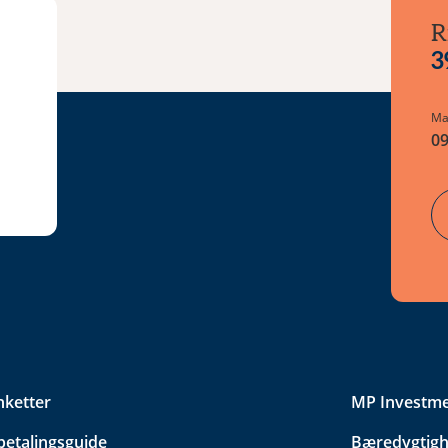
R
3
Ma
09
nketter
MP Investm
betalingsguide
Bæredygtigh