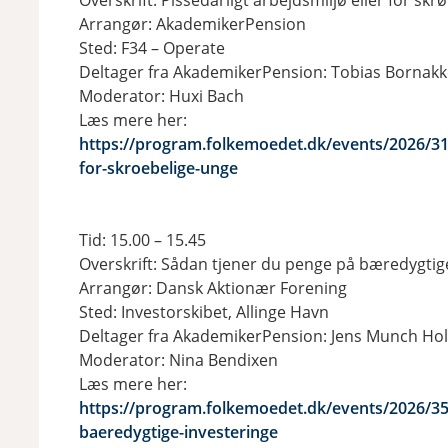
Overskrift: Pissedårligt arbejdsmiljø eller for skr
Arrangør: AkademikerPension
Sted: F34 – Operate
Deltager fra AkademikerPension: Tobias Bornak
Moderator: Huxi Bach
Læs mere her:
https://program.folkemoedet.dk/events/2026/3186
for-skroebelige-unge
Tid: 15.00 – 15.45
Overskrift: Sådan tjener du penge på bæredygtig
Arrangør: Dansk Aktionær Forening
Sted: Investorskibet, Allinge Havn
Deltager fra AkademikerPension: Jens Munch Hol
Moderator: Nina Bendixen
Læs mere her:
https://program.folkemoedet.dk/events/2026/35
baeredygtige-investeringe