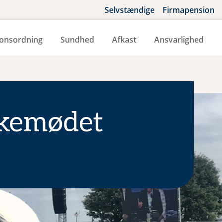
Selvstændige
Firmapension
onsordning
Sundhed
Afkast
Ansvarlighed
lkemødet