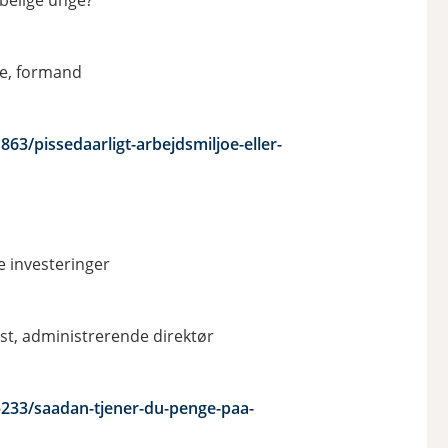
øbelige unge?
ke, formand
3/pissedaarligt-arbejdsmiljoe-eller-
e investeringer
st, administrerende direktør
233/saadan-tjener-du-penge-paa-