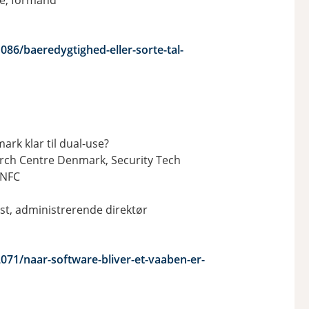
ke, formand
86/baeredygtighed-eller-sorte-tal-
ark klar til dual-use?
earch Centre Denmark, Security Tech
 NFC
st, administrerende direktør
071/naar-software-bliver-et-vaaben-er-