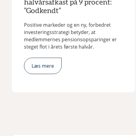
halvårsafkast på 9 procent:
”Godkendt”
Positive markeder og en ny, forbedret
investeringsstrategi betyder, at
medlemmernes pensionsopsparinger er
steget flot i årets første halvår.
Læs mere