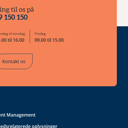
ing til os på
9 150 150
ndag til torsdag
Fredag
.00 til 16.00
09.00 til 15.00
Kontakt os
ent Management
edsrelaterede oplysninger