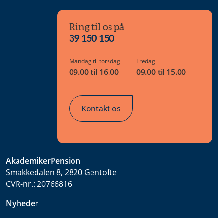
Ring til os på
39 150 150
Mandag til torsdag
Fredag
09.00 til 16.00
09.00 til 15.00
Kontakt os
AkademikerPension
Smakkedalen 8, 2820 Gentofte
CVR-nr.:
20766816
Nyheder