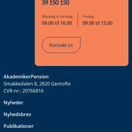
39 150 150
Mandag til torsdag
Fredag
09.00 til 16.00
09.00 til 15.00
Kontakt os
AkademikerPension
Smakkedalen 8, 2820 Gentofte
CVR-nr.:
20766816
Nyheder
Nyhedsbrev
Publikationer