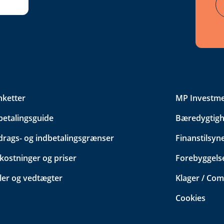
nketter
MP Investm
betalingsguide
Bæredygtigh
drags- og indbetalingsgrænser
Finanstilsyn
ostninger og priser
Forebyggelse
ler og vedtægter
Klager / Com
Cookies