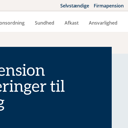
Selvstændige
Firmapension
onsordning
Sundhed
Afkast
Ansvarlighed
ension
ringer til
g