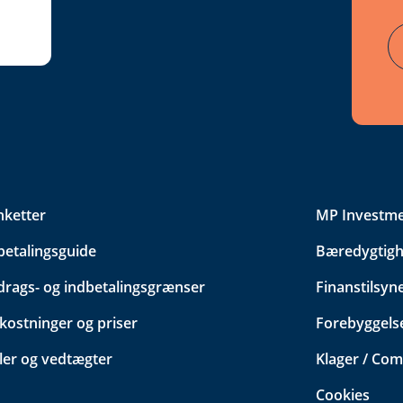
nketter
MP Investm
betalingsguide
Bæredygtigh
drags- og indbetalingsgrænser
Finanstilsyn
ostninger og priser
Forebyggelse
ler og vedtægter
Klager / Com
Cookies