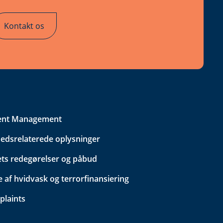
Kontakt os
ent Management
edsrelaterede oplysninger
ets redegørelser og påbud
 af hvidvask og terrorfinansiering
plaints