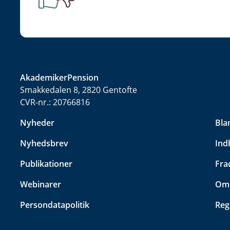
AkademikerPension
Smakkedalen 8, 2820 Gentofte
CVR-nr.:
20766816
Nyheder
Bla
Nyhedsbrev
Ind
Publikationer
Fra
Webinarer
Omk
Persondatapolitik
Reg