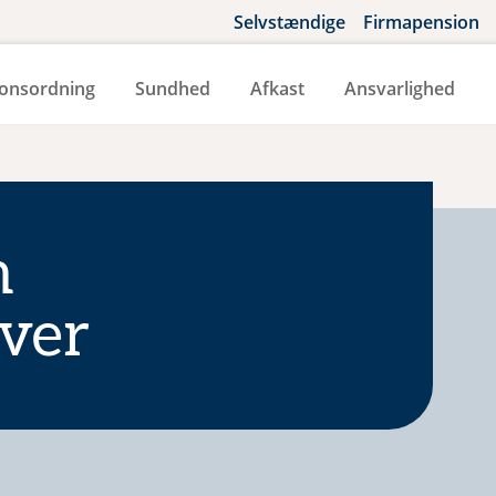
Selvstændige
Firmapension
onsordning
Sundhed
Afkast
Ansvarlighed
n
ver