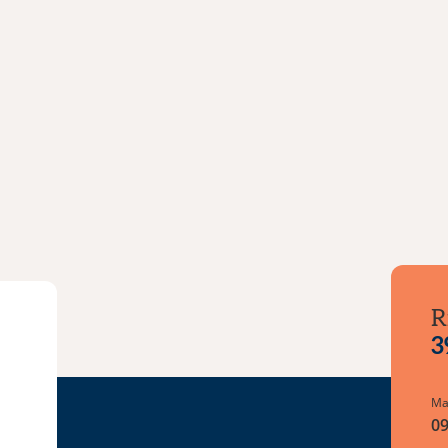
R
3
Ma
09