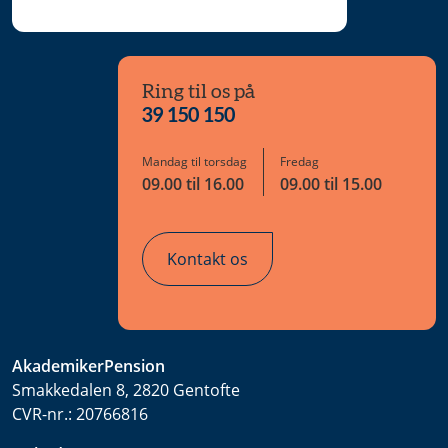
Ring til os på
39 150 150
Mandag til torsdag
Fredag
09.00 til 16.00
09.00 til 15.00
Kontakt os
AkademikerPension
Smakkedalen 8, 2820 Gentofte
CVR-nr.:
20766816